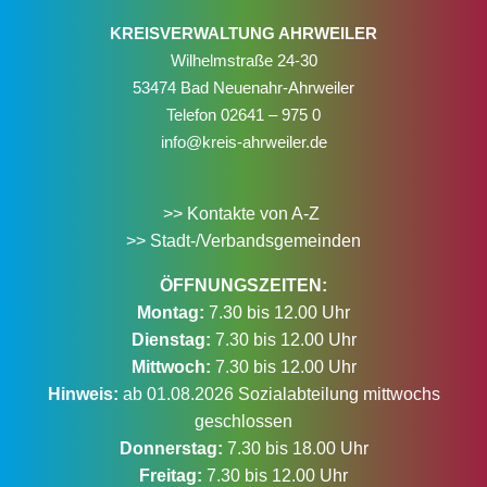
KREISVERWALTUNG AHRWEILER
Wilhelmstraße 24-30
53474 Bad Neuenahr-Ahrweiler
Telefon
02641 – 975 0
info@kreis-ahrweiler.de
>> Kontakte von A-Z
>> Stadt-/Verbandsgemeinden
ÖFFNUNGSZEITEN:
Montag:
7.30 bis 12.00 Uhr
Dienstag:
7.30 bis 12.00 Uhr
Mittwoch:
7.30 bis 12.00 Uhr
Hinweis:
ab 01.08.2026 Sozialabteilung mittwochs
geschlossen
Donnerstag:
7.30 bis 18.00 Uhr
Freitag:
7.30 bis 12.00 Uhr