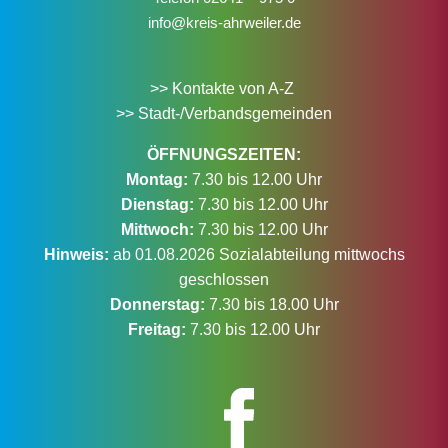
info@kreis-ahrweiler.de
>> Kontakte von A-Z
>> Stadt-/Verbandsgemeinden
ÖFFNUNGSZEITEN:
Montag:
7.30 bis 12.00 Uhr
Dienstag:
7.30 bis 12.00 Uhr
Mittwoch:
7.30 bis 12.00 Uhr
Hinweis:
ab 01.08.2026 Sozialabteilung mittwochs
geschlossen
Donnerstag:
7.30 bis 18.00 Uhr
Freitag:
7.30 bis 12.00 Uhr