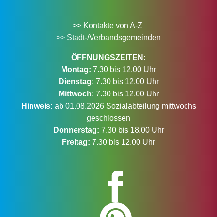
>> Kontakte von A-Z
>> Stadt-/Verbandsgemeinden
ÖFFNUNGSZEITEN:
Montag:
7.30 bis 12.00 Uhr
Dienstag:
7.30 bis 12.00 Uhr
Mittwoch:
7.30 bis 12.00 Uhr
Hinweis:
ab 01.08.2026 Sozialabteilung mittwochs
geschlossen
Donnerstag:
7.30 bis 18.00 Uhr
Freitag:
7.30 bis 12.00 Uhr