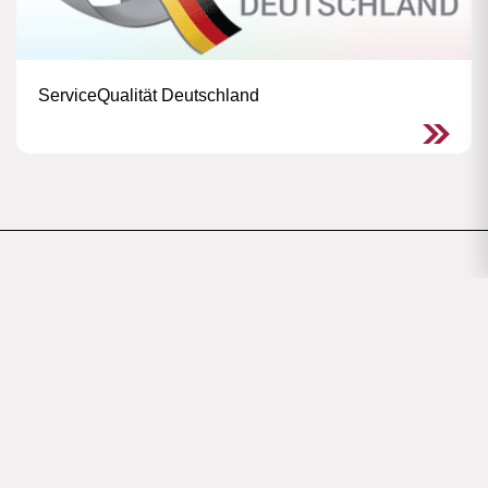
ServiceQualität Deutschland
Kontakt
Tino Hackenbruch
Telefon
02641/975-481
Zimmer 3.209
Sprengnetter Campus
Tino.Hackenbruch@kreis-ahrweiler.de
Maike Gausmann-Vollrath