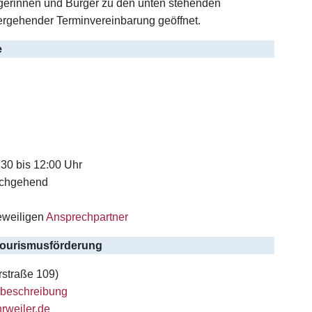
ürgerinnen und Bürger zu den unten stehenden
ergehender Terminvereinbarung geöffnet.
e
:30 bis 12:00 Uhr
rchgehend
eweiligen
Ansprechpartner
d Tourismusförderung
straße 109)
beschreibung
rweiler.de