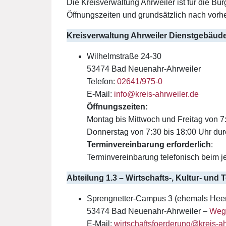
Die Kreisverwaltung Ahrweiler ist für die B
Öffnungszeiten und grundsätzlich nach vorh
Kreisverwaltung Ahrweiler Dienstgebäud
Wilhelmstraße 24-30
53474 Bad Neuenahr-Ahrweiler
Telefon:
02641/975-0
E-Mail:
info@kreis-ahrweiler.de
Öffnungszeiten:
Montag bis Mittwoch und Freitag von 7
Donnerstag von 7:30 bis 18:00 Uhr du
Terminvereinbarung erforderlich
:
Terminvereinbarung telefonisch beim j
Abteilung 1.3 – Wirtschafts-, Kultur- un
Sprengnetter-Campus 3 (ehemals Heer
53474 Bad Neuenahr-Ahrweiler –
Weg
E-Mail:
wirtschaftsfoerderung@kreis-ah