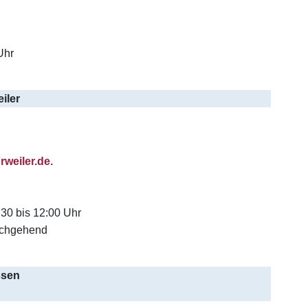
Uhr
iler
rweiler.de.
:30 bis 12:00 Uhr
rchgehend
ssen