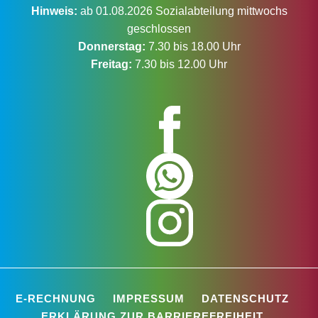
Hinweis:
ab 01.08.2026 Sozialabteilung mittwochs
geschlossen
Donnerstag:
7.30 bis 18.00 Uhr
Freitag:
7.30 bis 12.00 Uhr
E-RECHNUNG
IMPRESSUM
DATENSCHUTZ
ERKLÄRUNG ZUR BARRIEREFREIHEIT