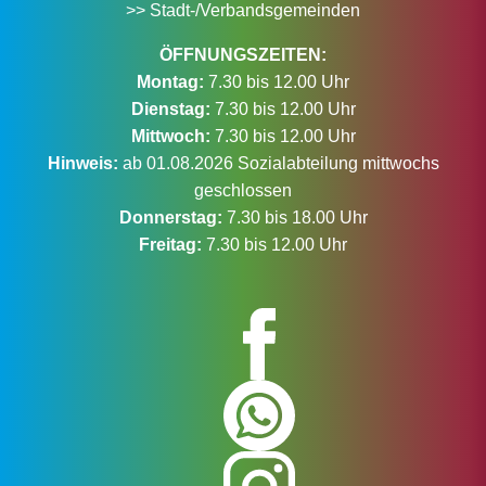
>> Stadt-/Verbandsgemeinden
ÖFFNUNGSZEITEN:
Montag:
7.30 bis 12.00 Uhr
Dienstag:
7.30 bis 12.00 Uhr
Mittwoch:
7.30 bis 12.00 Uhr
Hinweis:
ab 01.08.2026 Sozialabteilung mittwochs
geschlossen
Donnerstag:
7.30 bis 18.00 Uhr
Freitag:
7.30 bis 12.00 Uhr