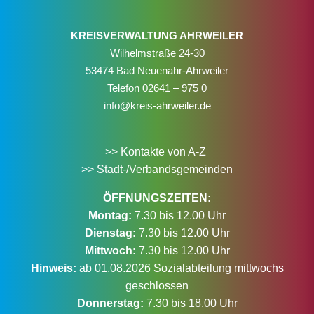
KREISVERWALTUNG AHRWEILER
Wilhelmstraße 24-30
53474 Bad Neuenahr-Ahrweiler
Telefon
02641 – 975 0
info@kreis-ahrweiler.de
>> Kontakte von A-Z
>> Stadt-/Verbandsgemeinden
ÖFFNUNGSZEITEN:
Montag:
7.30 bis 12.00 Uhr
Dienstag:
7.30 bis 12.00 Uhr
Mittwoch:
7.30 bis 12.00 Uhr
Hinweis:
ab 01.08.2026 Sozialabteilung mittwochs
geschlossen
Donnerstag:
7.30 bis 18.00 Uhr