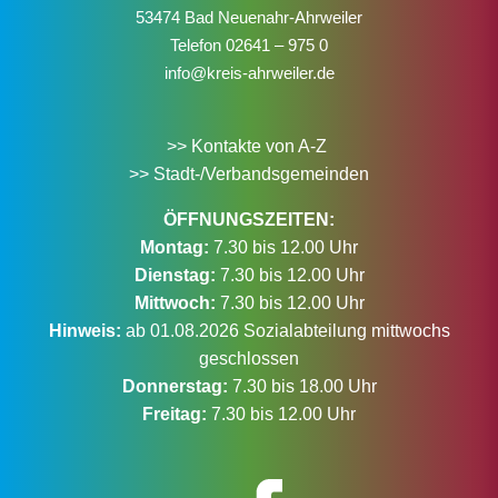
53474 Bad Neuenahr-Ahrweiler
Telefon
02641 – 975 0
info@kreis-ahrweiler.de
>> Kontakte von A-Z
>> Stadt-/Verbandsgemeinden
ÖFFNUNGSZEITEN:
Montag:
7.30 bis 12.00 Uhr
Dienstag:
7.30 bis 12.00 Uhr
Mittwoch:
7.30 bis 12.00 Uhr
Hinweis:
ab 01.08.2026 Sozialabteilung mittwochs
geschlossen
Donnerstag:
7.30 bis 18.00 Uhr
Freitag:
7.30 bis 12.00 Uhr