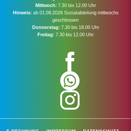
Mittwoch:
7.30 bis 12.00 Uhr
Hinweis:
ab 01.08.2026 Sozialabteilung mittwochs
geschlossen
Donnerstag:
7.30 bis 18.00 Uhr
Freitag:
7.30 bis 12.00 Uhr