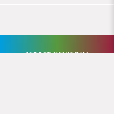
KREISVERWALTUNG AHRWEILER
Wilhelmstraße 24-30
53474 Bad Neuenahr-Ahrweiler
Telefon
02641 – 975 0
info@kreis-ahrweiler.de
>> Kontakte von A-Z
>> Stadt-/Verbandsgemeinden
ÖFFNUNGSZEITEN: