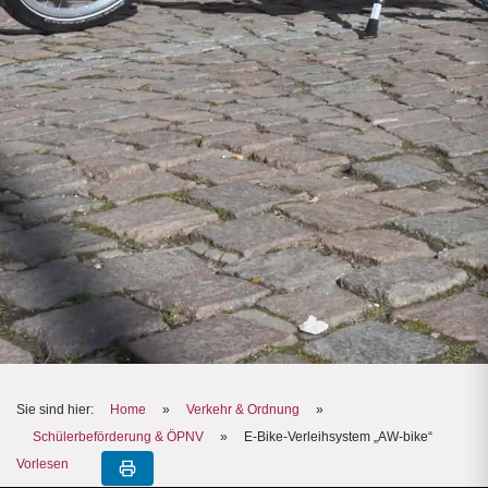
Sie sind hier:
Home
»
Verkehr & Ordnung
»
Schülerbeförderung & ÖPNV
»
E-Bike-Verleihsystem „AW-bike“
Vorlesen