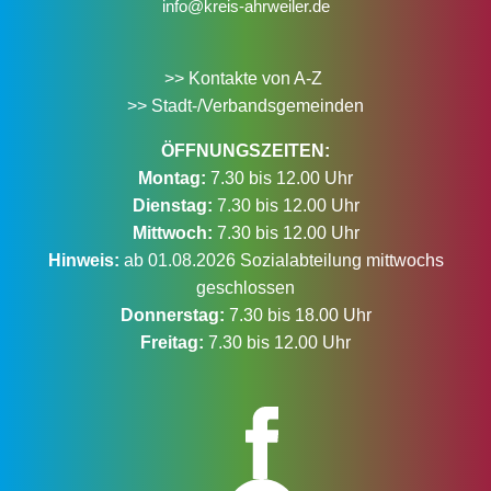
info@kreis-ahrweiler.de
>> Kontakte von A-Z
>> Stadt-/Verbandsgemeinden
ÖFFNUNGSZEITEN:
Montag:
7.30 bis 12.00 Uhr
Dienstag:
7.30 bis 12.00 Uhr
Mittwoch:
7.30 bis 12.00 Uhr
Hinweis:
ab 01.08.2026 Sozialabteilung mittwochs
geschlossen
Donnerstag:
7.30 bis 18.00 Uhr
Freitag:
7.30 bis 12.00 Uhr