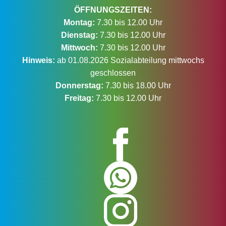
ÖFFNUNGSZEITEN:
Montag:
7.30 bis 12.00 Uhr
Dienstag:
7.30 bis 12.00 Uhr
Mittwoch:
7.30 bis 12.00 Uhr
Hinweis:
ab 01.08.2026 Sozialabteilung mittwochs
geschlossen
Donnerstag:
7.30 bis 18.00 Uhr
Freitag:
7.30 bis 12.00 Uhr