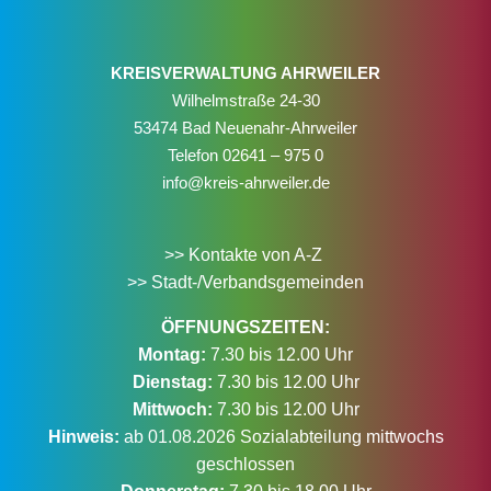
KREISVERWALTUNG AHRWEILER
Wilhelmstraße 24-30
53474 Bad Neuenahr-Ahrweiler
Telefon
02641 – 975 0
info@kreis-ahrweiler.de
>> Kontakte von A-Z
>> Stadt-/Verbandsgemeinden
ÖFFNUNGSZEITEN:
Montag:
7.30 bis 12.00 Uhr
Dienstag:
7.30 bis 12.00 Uhr
Mittwoch:
7.30 bis 12.00 Uhr
Hinweis:
ab 01.08.2026 Sozialabteilung mittwochs
geschlossen