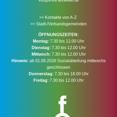
info@kreis-ahrweiler.de
>> Kontakte von A-Z
>> Stadt-/Verbandsgemeinden
ÖFFNUNGSZEITEN:
Montag:
7.30 bis 12.00 Uhr
Dienstag:
7.30 bis 12.00 Uhr
Mittwoch:
7.30 bis 12.00 Uhr
Hinweis:
ab 01.08.2026 Sozialabteilung mittwochs
geschlossen
Donnerstag:
7.30 bis 18.00 Uhr
Freitag:
7.30 bis 12.00 Uhr