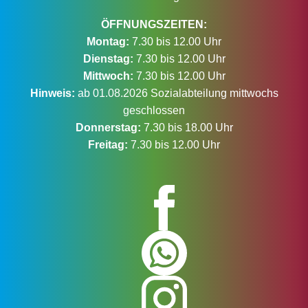
ÖFFNUNGSZEITEN:
Montag:
7.30 bis 12.00 Uhr
Dienstag:
7.30 bis 12.00 Uhr
Mittwoch:
7.30 bis 12.00 Uhr
Hinweis:
ab 01.08.2026 Sozialabteilung mittwochs
geschlossen
Donnerstag:
7.30 bis 18.00 Uhr
Freitag:
7.30 bis 12.00 Uhr