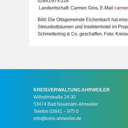
02641/975-228
 Landwirtschaft: Carmen Gros, E-Mail
carmen
Bild: Die Ortsgemeinde Eichenbach hat eine
Streuobstbäumen und Insektenhotel im Proje
Schmetterling & Co. geschaffen. Foto: Kreis
KREISVERWALTUNG AHRWEILER
Wilhelmstraße 24-30
53474 Bad Neuenahr-Ahrweiler
Telefon
02641 – 975 0
info@kreis-ahrweiler.de