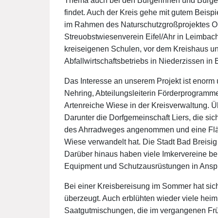
Thema auch bei den Bürgerinnen und Bürge
findet. Auch der Kreis gehe mit gutem Beisp
im Rahmen des Naturschutzgroßprojektes O
Streuobstwiesenverein Eifel/Ahr in Leimbac
kreiseigenen Schulen, vor dem Kreishaus u
Abfallwirtschaftsbetriebs in Niederzissen in 
Das Interesse an unserem Projekt ist enorm u
Nehring, Abteilungsleiterin Förderprogramme
Artenreiche Wiese in der Kreisverwaltung. Ü
Darunter die Dorfgemeinschaft Liers, die 
des Ahrradweges angenommen und eine Fläc
Wiese verwandelt hat. Die Stadt Bad Breisig h
Darüber hinaus haben viele Imkervereine ber
Equipment und Schutzausrüstungen in Ans
Bei einer Kreisbereisung im Sommer hat si
überzeugt. Auch erblühten wieder viele hei
Saatgutmischungen, die im vergangenen Früh