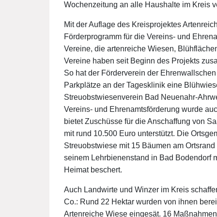
Wochenzeitung an alle Haushalte im Kreis ve
Mit der Auflage des Kreisprojektes Artenre
Förderprogramm für die Vereins- und Ehrenam
Vereine, die artenreiche Wiesen, Blühfläch
Vereine haben seit Beginn des Projekts zu
So hat der Förderverein der Ehrenwallschen
Parkplätze an der Tagesklinik eine Blühwie
Streuobstwiesenverein Bad Neuenahr-Ahrwei
Vereins- und Ehrenamtsförderung wurde au
bietet Zuschüsse für die Anschaffung von S
mit rund 10.500 Euro unterstützt. Die Ortsg
Streuobstwiese mit 15 Bäumen am Ortsrand 
seinem Lehrbienenstand in Bad Bodendorf mi
Heimat beschert.
Auch Landwirte und Winzer im Kreis schaffe
Co.: Rund 22 Hektar wurden von ihnen berei
Artenreiche Wiese eingesät. 16 Maßnahmen 