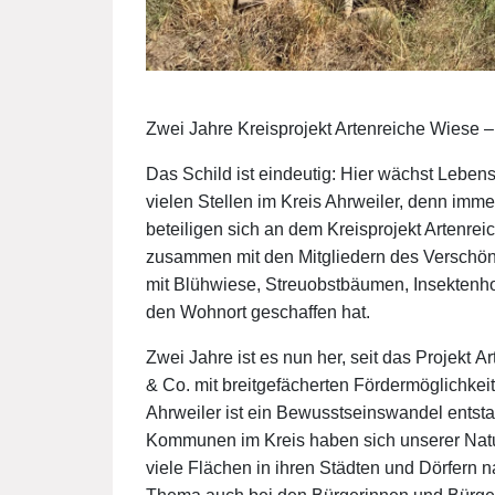
Zwei Jahre Kreisprojekt Artenreiche Wiese – 
Das Schild ist eindeutig: Hier wächst Leben
vielen Stellen im Kreis Ahrweiler, denn im
beteiligen sich an dem Kreisprojekt Artenre
zusammen mit den Mitgliedern des Verschön
mit Blühwiese, Streuobstbäumen, Insektenhote
den Wohnort geschaffen hat.
Zwei Jahre ist es nun her, seit das Projekt 
& Co. mit breitgefächerten Fördermöglichkei
Ahrweiler ist ein Bewusstseinswandel entstand
Kommunen im Kreis haben sich unserer Natu
viele Flächen in ihren Städten und Dörfern na