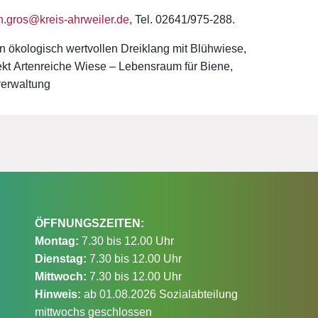
.gros@kreis-ahrweiler.de
, Tel. 02641/975-288.
n ökologisch wertvollen Dreiklang mit Blühwiese,
kt Artenreiche Wiese – Lebensraum für Biene,
verwaltung
ÖFFNUNGSZEITEN:
Montag:
7.30 bis 12.00 Uhr
Dienstag:
7.30 bis 12.00 Uhr
Mittwoch:
7.30 bis 12.00 Uhr
Hinweis:
ab 01.08.2026 Sozialabteilung
mittwochs geschlossen