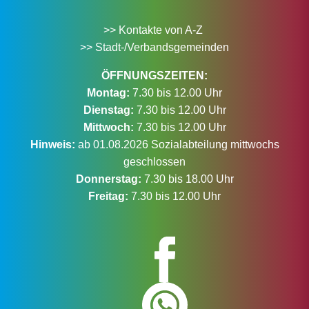
>> Kontakte von A-Z
>> Stadt-/Verbandsgemeinden
ÖFFNUNGSZEITEN:
Montag:
7.30 bis 12.00 Uhr
Dienstag:
7.30 bis 12.00 Uhr
Mittwoch:
7.30 bis 12.00 Uhr
Hinweis:
ab 01.08.2026 Sozialabteilung mittwochs
geschlossen
Donnerstag:
7.30 bis 18.00 Uhr
Freitag:
7.30 bis 12.00 Uhr