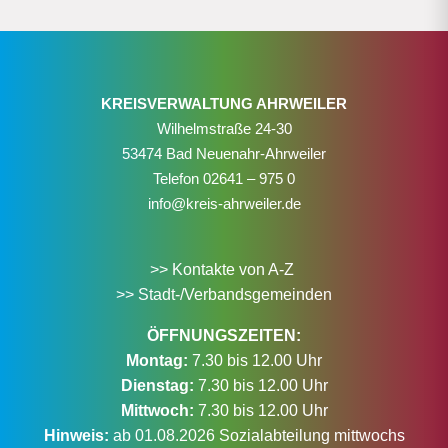
KREISVERWALTUNG AHRWEILER
Wilhelmstraße 24-30
53474 Bad Neuenahr-Ahrweiler
Telefon
02641 – 975 0
info@kreis-ahrweiler.de
>> Kontakte von A-Z
>> Stadt-/Verbandsgemeinden
ÖFFNUNGSZEITEN:
Montag:
7.30 bis 12.00 Uhr
Dienstag:
7.30 bis 12.00 Uhr
Mittwoch:
7.30 bis 12.00 Uhr
Hinweis:
ab 01.08.2026 Sozialabteilung mittwochs