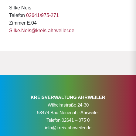
Silke Neis
Telefon
02641/975-271
Zimmer E.04
Silke.Neis@kreis-ahrweiler.de
KREISVERWALTUNG AHRWEILER
Wilhelmstraße 24-30
53474 Bad Neuenahr-Ahrweiler
Telefon
02641 – 975 0
info@kreis-ahrweiler.de