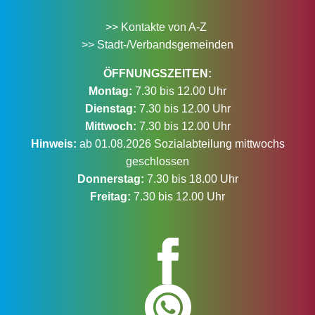
>> Kontakte von A-Z
>> Stadt-/Verbandsgemeinden
ÖFFNUNGSZEITEN:
Montag:
7.30 bis 12.00 Uhr
Dienstag:
7.30 bis 12.00 Uhr
Mittwoch:
7.30 bis 12.00 Uhr
Hinweis:
ab 01.08.2026 Sozialabteilung mittwochs
geschlossen
Donnerstag:
7.30 bis 18.00 Uhr
Freitag:
7.30 bis 12.00 Uhr