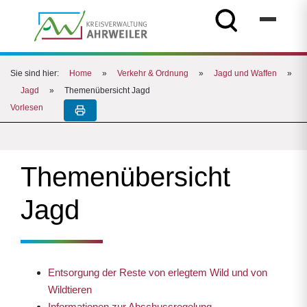
Sie sind hier:
Home
»
Verkehr & Ordnung
»
Jagd und Waffen
»
Jagd
»
Themenübersicht Jagd
Vorlesen
Themenübersicht
Jagd
Entsorgung der Reste von erlegtem Wild und von
Wildtieren
Informationen zur Abschussregelung