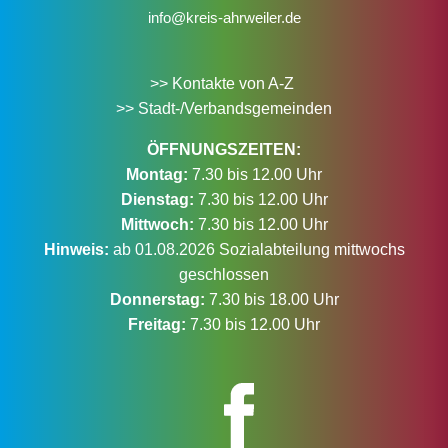
info@kreis-ahrweiler.de
>> Kontakte von A-Z
>> Stadt-/Verbandsgemeinden
ÖFFNUNGSZEITEN:
Montag:
7.30 bis 12.00 Uhr
Dienstag:
7.30 bis 12.00 Uhr
Mittwoch:
7.30 bis 12.00 Uhr
Hinweis:
ab 01.08.2026 Sozialabteilung mittwochs
geschlossen
Donnerstag:
7.30 bis 18.00 Uhr
Freitag:
7.30 bis 12.00 Uhr