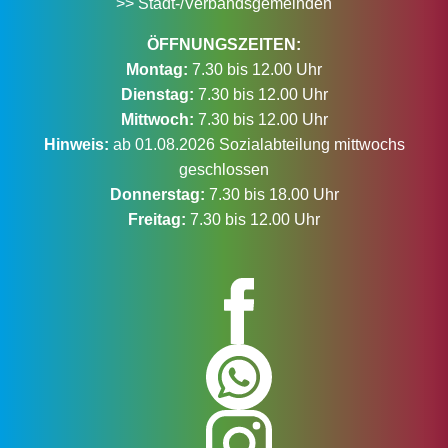
>> Stadt-/Verbandsgemeinden
ÖFFNUNGSZEITEN:
Montag:
7.30 bis 12.00 Uhr
Dienstag:
7.30 bis 12.00 Uhr
Mittwoch:
7.30 bis 12.00 Uhr
Hinweis:
ab 01.08.2026 Sozialabteilung mittwochs
geschlossen
Donnerstag:
7.30 bis 18.00 Uhr
Freitag:
7.30 bis 12.00 Uhr