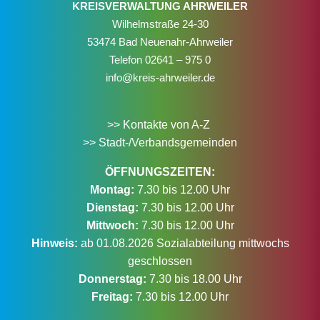
KREISVERWALTUNG AHRWEILER
Wilhelmstraße 24-30
53474 Bad Neuenahr-Ahrweiler
Telefon
02641 – 975 0
info@kreis-ahrweiler.de
>> Kontakte von A-Z
>> Stadt-/Verbandsgemeinden
ÖFFNUNGSZEITEN:
Montag:
7.30 bis 12.00 Uhr
Dienstag:
7.30 bis 12.00 Uhr
Mittwoch:
7.30 bis 12.00 Uhr
Hinweis:
ab 01.08.2026 Sozialabteilung mittwochs
geschlossen
Donnerstag:
7.30 bis 18.00 Uhr
Freitag:
7.30 bis 12.00 Uhr