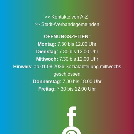
>> Kontakte von A-Z
>> Stadt-/Verbandsgemeinden
ÖFFNUNGSZEITEN:
Montag:
7.30 bis 12.00 Uhr
Dienstag:
7.30 bis 12.00 Uhr
Mittwoch:
7.30 bis 12.00 Uhr
Hinweis:
ab 01.08.2026 Sozialabteilung mittwochs
geschlossen
Donnerstag:
7.30 bis 18.00 Uhr
Freitag:
7.30 bis 12.00 Uhr