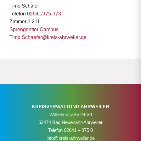
Timo Schäfer
Telefon
02641/975-373
Zimmer 3.211
Sprengnetter Campus
Timo.Schaefer@kreis-ahrweiler.de
KREISVERWALTUNG AHRWEILER
Wilhelmstraße 24-30
53474 Bad Neuenahr-Ahrweiler
Telefon
02641 – 975 0
info@kreis-ahrweiler.de