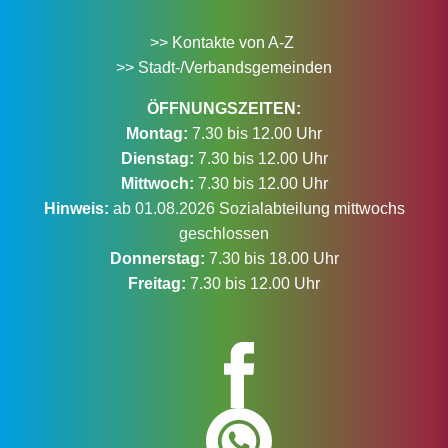
>> Kontakte von A-Z
>> Stadt-/Verbandsgemeinden
ÖFFNUNGSZEITEN:
Montag:
7.30 bis 12.00 Uhr
Dienstag:
7.30 bis 12.00 Uhr
Mittwoch:
7.30 bis 12.00 Uhr
Hinweis:
ab 01.08.2026 Sozialabteilung mittwochs
geschlossen
Donnerstag:
7.30 bis 18.00 Uhr
Freitag:
7.30 bis 12.00 Uhr