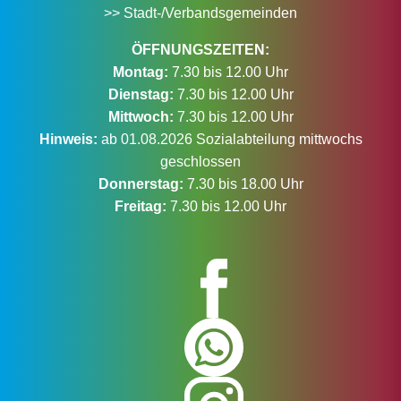
>> Stadt-/Verbandsgemeinden
ÖFFNUNGSZEITEN:
Montag:
7.30 bis 12.00 Uhr
Dienstag:
7.30 bis 12.00 Uhr
Mittwoch:
7.30 bis 12.00 Uhr
Hinweis:
ab 01.08.2026 Sozialabteilung mittwochs
geschlossen
Donnerstag:
7.30 bis 18.00 Uhr
Freitag:
7.30 bis 12.00 Uhr