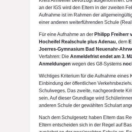
Kreis Ahrweiler bevorzugt aufgenommen. D
an der IGS wird den Eltern in der zweiten Feb
Aufnahme ist im Rahmen der allgemeingültig
einer anderen weiterführenden Schule (Rea
Für eine Aufnahme an der
Philipp Freiherr
Hocheifel Realschule plus Adenau
, dem
E
Joerres-Gymnasium Bad Neuenahr-Ahrwe
Verfahren: Die
Anmeldefrist endet am 3. M
Anmeldungen
wegen des G8-Systems
noc
Wichtiges Kriterium für die Aufnahme eines K
Einbindung der öffentlichen Verkehrsbezieh
Schulweges. Das zweite, nachgeordnete Kri
sein. Auf dieser Grundlage wird Schülerinne
anderen Schule der gewählten Schulart ang
Nach dem Schulgesetz haben Eltern das Rech
Eltern entscheiden sich in der Regel auf B