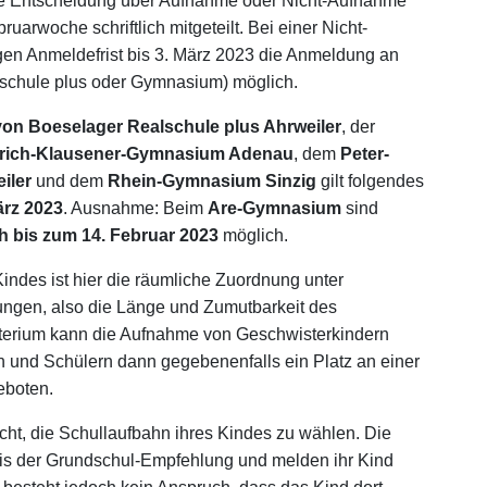
ie Entscheidung über Aufnahme oder Nicht-Aufnahme
ruarwoche schriftlich mitgeteilt. Bei einer Nicht-
en Anmeldefrist bis 3. März 2023 die Anmeldung an
lschule plus oder Gymnasium) möglich.
 von Boeselager Realschule plus Ahrweiler
, der
rich-Klausener-Gymnasium Adenau
, dem
Peter-
iler
und dem
Rhein-Gymnasium Sinzig
gilt folgendes
ärz 2023
. Ausnahme: Beim
Are-Gymnasium
sind
h bis zum 14. Februar 2023
möglich.
indes ist hier die räumliche Zuordnung unter
ungen, also die Länge und Zumutbarkeit des
terium kann die Aufnahme von Geschwisterkindern
n und Schülern dann gegebenenfalls ein Platz an einer
eboten.
t, die Schullaufbahn ihres Kindes zu wählen. Die
asis der Grundschul-Empfehlung und melden ihr Kind