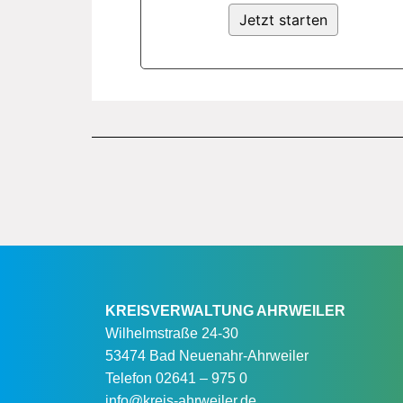
KREISVERWALTUNG AHRWEILER
Wilhelmstraße 24-30
53474 Bad Neuenahr-Ahrweiler
Telefon
02641 – 975 0
info@kreis-ahrweiler.de