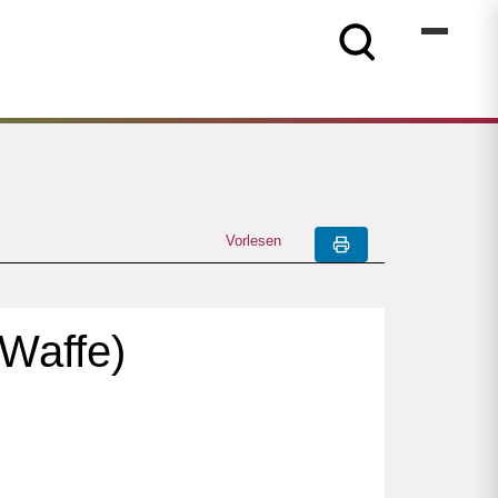
Vorlesen
eWaffe)