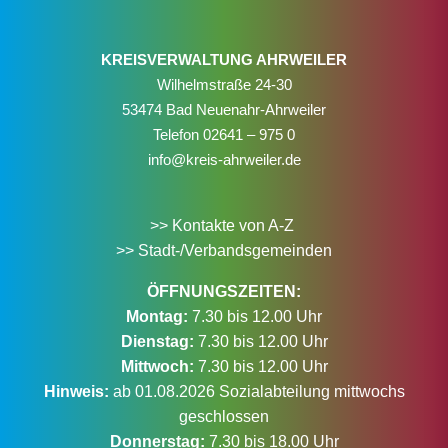
KREISVERWALTUNG AHRWEILER
Wilhelmstraße 24-30
53474 Bad Neuenahr-Ahrweiler
Telefon
02641 – 975 0
info@kreis-ahrweiler.de
>> Kontakte von A-Z
>> Stadt-/Verbandsgemeinden
ÖFFNUNGSZEITEN:
Montag:
7.30 bis 12.00 Uhr
Dienstag:
7.30 bis 12.00 Uhr
Mittwoch:
7.30 bis 12.00 Uhr
Hinweis:
ab 01.08.2026 Sozialabteilung mittwochs
geschlossen
Donnerstag:
7.30 bis 18.00 Uhr