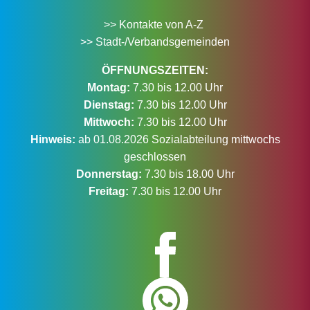
>> Kontakte von A-Z
>> Stadt-/Verbandsgemeinden
ÖFFNUNGSZEITEN:
Montag:
7.30 bis 12.00 Uhr
Dienstag:
7.30 bis 12.00 Uhr
Mittwoch:
7.30 bis 12.00 Uhr
Hinweis:
ab 01.08.2026 Sozialabteilung mittwochs
geschlossen
Donnerstag:
7.30 bis 18.00 Uhr
Freitag:
7.30 bis 12.00 Uhr