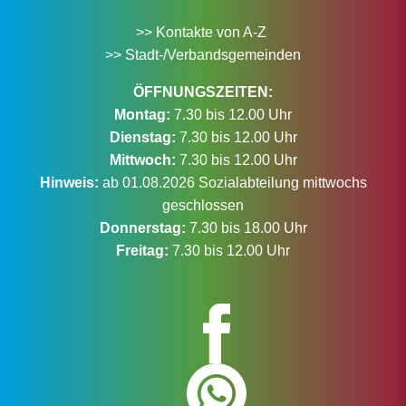
>> Kontakte von A-Z
>> Stadt-/Verbandsgemeinden
ÖFFNUNGSZEITEN:
Montag:
7.30 bis 12.00 Uhr
Dienstag:
7.30 bis 12.00 Uhr
Mittwoch:
7.30 bis 12.00 Uhr
Hinweis:
ab 01.08.2026 Sozialabteilung mittwochs
geschlossen
Donnerstag:
7.30 bis 18.00 Uhr
Freitag:
7.30 bis 12.00 Uhr