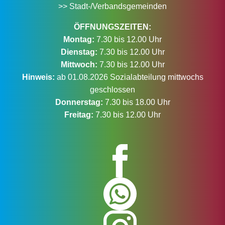
>> Stadt-/Verbandsgemeinden
ÖFFNUNGSZEITEN:
Montag:
7.30 bis 12.00 Uhr
Dienstag:
7.30 bis 12.00 Uhr
Mittwoch:
7.30 bis 12.00 Uhr
Hinweis:
ab 01.08.2026 Sozialabteilung mittwochs
geschlossen
Donnerstag:
7.30 bis 18.00 Uhr
Freitag:
7.30 bis 12.00 Uhr