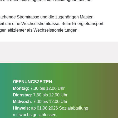
bestehende Stromtrasse und die zugehörigen Masten
zeit um eine Wechselstromtrasse. Beim Energietransport
gen effizienter als Wechselstromleitungen.
ÖFFNUNGSZEITEN:
Montag:
7.30 bis 12.00 Uhr
Dienstag:
7.30 bis 12.00 Uhr
Mittwoch:
7.30 bis 12.00 Uhr
Hinweis:
ab 01.08.2026 Sozialabteilung
mittwochs geschlossen