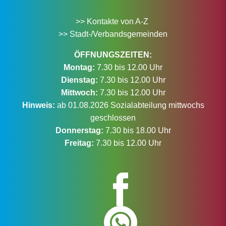
>> Kontakte von A-Z
>> Stadt-/Verbandsgemeinden
ÖFFNUNGSZEITEN:
Montag:
7.30 bis 12.00 Uhr
Dienstag:
7.30 bis 12.00 Uhr
Mittwoch:
7.30 bis 12.00 Uhr
Hinweis:
ab 01.08.2026 Sozialabteilung mittwochs
geschlossen
Donnerstag:
7.30 bis 18.00 Uhr
Freitag:
7.30 bis 12.00 Uhr