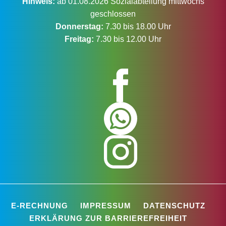
Hinweis:
ab 01.08.2026 Sozialabteilung mittwochs
geschlossen
Donnerstag:
7.30 bis 18.00 Uhr
Freitag:
7.30 bis 12.00 Uhr
E-RECHNUNG
IMPRESSUM
DATENSCHUTZ
ERKLÄRUNG ZUR BARRIEREFREIHEIT