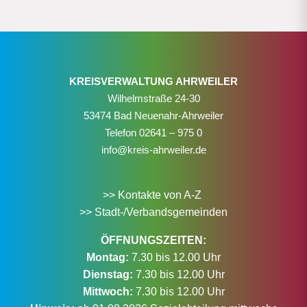
KREISVERWALTUNG AHRWEILER
Wilhelmstraße 24-30
53474 Bad Neuenahr-Ahrweiler
Telefon
02641 – 975 0
info@kreis-ahrweiler.de
>> Kontakte von A-Z
>> Stadt-/Verbandsgemeinden
ÖFFNUNGSZEITEN:
Montag:
7.30 bis 12.00 Uhr
Dienstag:
7.30 bis 12.00 Uhr
Mittwoch:
7.30 bis 12.00 Uhr