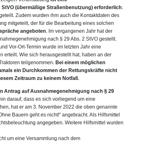
StVO (übermäßige Straßenbenutzung) erforderlich
.
eteilt. Zudem wurden ihm auch die Kontaktdaten des
ng mitgeteilt, der für die Bearbeitung eines solchen
spräche angeboten
. Im vergangenen Jahr hat der
snahmegenehmigung nach § 29 Abs. 2 StVO gestellt.
d Vor-Ort-Termin wurde im letzten Jahr eine
rteilt. Wie sich herausgestellt hat, haben an der
Traktoren teilgenommen.
Bei einem möglichen
amals ein Durchkommen der Rettungskräfte nicht
esem Zeitraum zu keinem Notfall.
en Antrag auf Ausnahmegenehmigung nach § 29
hin darauf, dass es sich vorliegend um eine
chen, hat er am 3. November 2022 die oben genannte
Ohne Bauern geht es nicht!“ angebracht. Als Hilfsmittel
achtsbeleuchtung angegeben. Weitere Hilfsmittel wurden
nicht um eine Versammlung nach dem