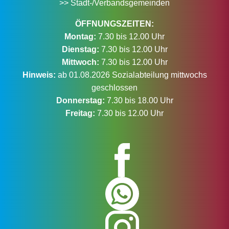
>> Stadt-/Verbandsgemeinden
ÖFFNUNGSZEITEN:
Montag:
7.30 bis 12.00 Uhr
Dienstag:
7.30 bis 12.00 Uhr
Mittwoch:
7.30 bis 12.00 Uhr
Hinweis:
ab 01.08.2026 Sozialabteilung mittwochs
geschlossen
Donnerstag:
7.30 bis 18.00 Uhr
Freitag:
7.30 bis 12.00 Uhr