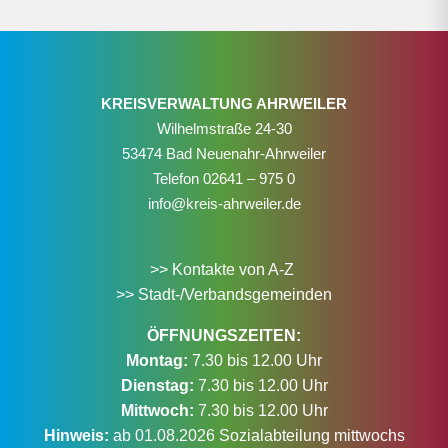
KREISVERWALTUNG AHRWEILER
Wilhelmstraße 24-30
53474 Bad Neuenahr-Ahrweiler
Telefon
02641 – 975 0
info@kreis-ahrweiler.de
>> Kontakte von A-Z
>> Stadt-/Verbandsgemeinden
ÖFFNUNGSZEITEN:
Montag:
7.30 bis 12.00 Uhr
Dienstag:
7.30 bis 12.00 Uhr
Mittwoch:
7.30 bis 12.00 Uhr
Hinweis:
ab 01.08.2026 Sozialabteilung mittwochs