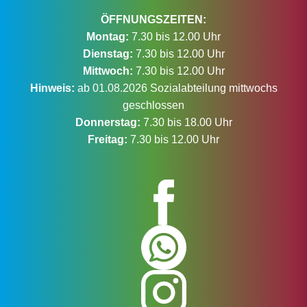
ÖFFNUNGSZEITEN:
Montag:
7.30 bis 12.00 Uhr
Dienstag:
7.30 bis 12.00 Uhr
Mittwoch:
7.30 bis 12.00 Uhr
Hinweis:
ab 01.08.2026 Sozialabteilung mittwochs
geschlossen
Donnerstag:
7.30 bis 18.00 Uhr
Freitag:
7.30 bis 12.00 Uhr