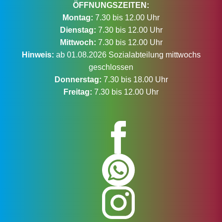
ÖFFNUNGSZEITEN:
Montag:
7.30 bis 12.00 Uhr
Dienstag:
7.30 bis 12.00 Uhr
Mittwoch:
7.30 bis 12.00 Uhr
Hinweis:
ab 01.08.2026 Sozialabteilung mittwochs
geschlossen
Donnerstag:
7.30 bis 18.00 Uhr
Freitag:
7.30 bis 12.00 Uhr