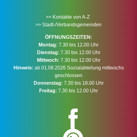
>> Kontakte von A-Z
>> Stadt-/Verbandsgemeinden
ÖFFNUNGSZEITEN:
Montag:
7.30 bis 12.00 Uhr
Dienstag:
7.30 bis 12.00 Uhr
Mittwoch:
7.30 bis 12.00 Uhr
Hinweis:
ab 01.08.2026 Sozialabteilung mittwochs
geschlossen
Donnerstag:
7.30 bis 18.00 Uhr
Freitag:
7.30 bis 12.00 Uhr