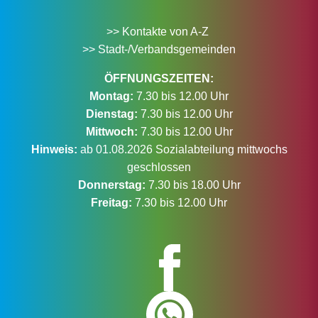
>> Kontakte von A-Z
>> Stadt-/Verbandsgemeinden
ÖFFNUNGSZEITEN:
Montag:
7.30 bis 12.00 Uhr
Dienstag:
7.30 bis 12.00 Uhr
Mittwoch:
7.30 bis 12.00 Uhr
Hinweis:
ab 01.08.2026 Sozialabteilung mittwochs
geschlossen
Donnerstag:
7.30 bis 18.00 Uhr
Freitag:
7.30 bis 12.00 Uhr