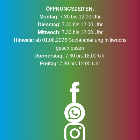
ÖFFNUNGSZEITEN:
Montag:
7.30 bis 12.00 Uhr
Dienstag:
7.30 bis 12.00 Uhr
Mittwoch:
7.30 bis 12.00 Uhr
Hinweis:
ab 01.08.2026 Sozialabteilung mittwochs
geschlossen
Donnerstag:
7.30 bis 18.00 Uhr
Freitag:
7.30 bis 12.00 Uhr