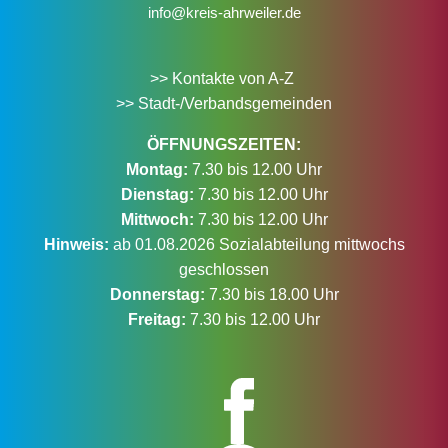
info@kreis-ahrweiler.de
>> Kontakte von A-Z
>> Stadt-/Verbandsgemeinden
ÖFFNUNGSZEITEN:
Montag:
7.30 bis 12.00 Uhr
Dienstag:
7.30 bis 12.00 Uhr
Mittwoch:
7.30 bis 12.00 Uhr
Hinweis:
ab 01.08.2026 Sozialabteilung mittwochs
geschlossen
Donnerstag:
7.30 bis 18.00 Uhr
Freitag:
7.30 bis 12.00 Uhr