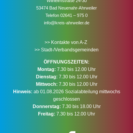
Wilhelmstraße 24-30
53474 Bad Neuenahr-Ahrweiler
Telefon
02641 – 975 0
info@kreis-ahrweiler.de
>> Kontakte von A-Z
>> Stadt-/Verbandsgemeinden
ÖFFNUNGSZEITEN:
Montag:
7.30 bis 12.00 Uhr
Dienstag:
7.30 bis 12.00 Uhr
Mittwoch:
7.30 bis 12.00 Uhr
Hinweis:
ab 01.08.2026 Sozialabteilung mittwochs
geschlossen
Donnerstag:
7.30 bis 18.00 Uhr
Freitag:
7.30 bis 12.00 Uhr