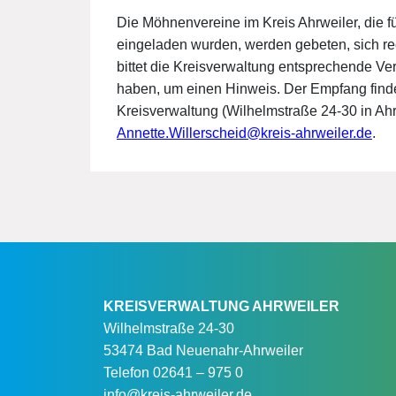
Die Möhnenvereine im Kreis Ahrweiler, die 
eingeladen wurden, werden gebeten, sich rec
bittet die Kreisverwaltung entsprechende Ve
haben, um einen Hinweis. Der Empfang findet 
Kreisverwaltung (Wilhelmstraße 24-30 in Ahr
Annette.Willerscheid@kreis-ahrweiler.de
.
KREISVERWALTUNG AHRWEILER
Wilhelmstraße 24-30
53474 Bad Neuenahr-Ahrweiler
Telefon
02641 – 975 0
info@kreis-ahrweiler.de