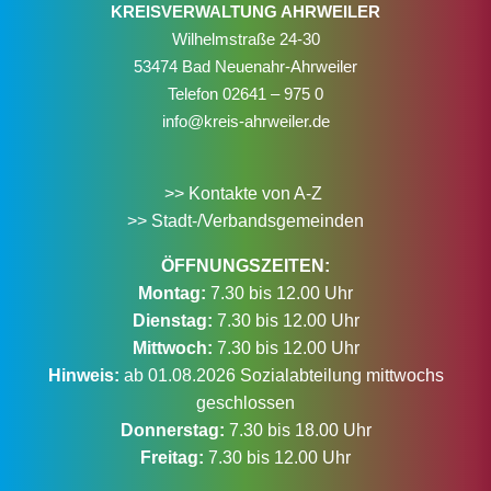
KREISVERWALTUNG AHRWEILER
Wilhelmstraße 24-30
53474 Bad Neuenahr-Ahrweiler
Telefon
02641 – 975 0
info@kreis-ahrweiler.de
>> Kontakte von A-Z
>> Stadt-/Verbandsgemeinden
ÖFFNUNGSZEITEN:
Montag:
7.30 bis 12.00 Uhr
Dienstag:
7.30 bis 12.00 Uhr
Mittwoch:
7.30 bis 12.00 Uhr
Hinweis:
ab 01.08.2026 Sozialabteilung mittwochs
geschlossen
Donnerstag:
7.30 bis 18.00 Uhr
Freitag:
7.30 bis 12.00 Uhr