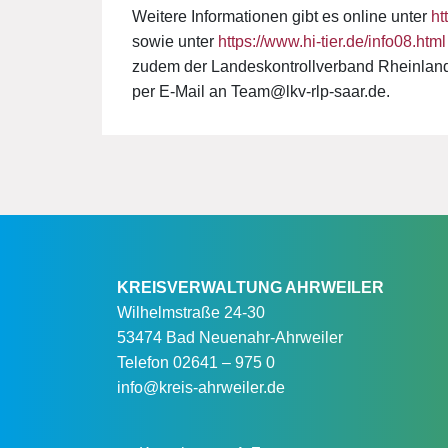
Weitere Informationen gibt es online unter
ht
sowie unter
https://www.hi-tier.de/info08.html
zudem der Landeskontrollverband Rheinland-
per E-Mail an Team@lkv-rlp-saar.de.
KREISVERWALTUNG AHRWEILER
Wilhelmstraße 24-30
53474 Bad Neuenahr-Ahrweiler
Telefon
02641 – 975 0
info@kreis-ahrweiler.de