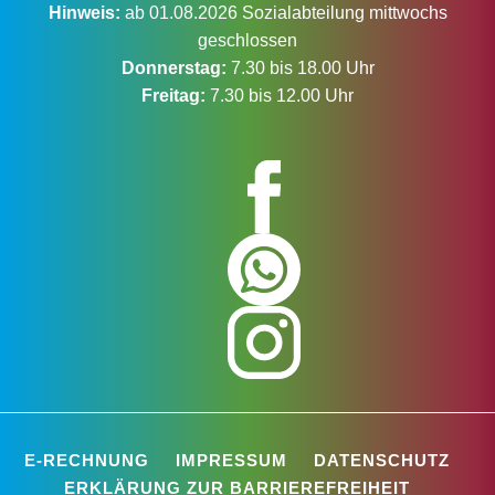
Hinweis:
ab 01.08.2026 Sozialabteilung mittwochs
geschlossen
Donnerstag:
7.30 bis 18.00 Uhr
Freitag:
7.30 bis 12.00 Uhr
E-RECHNUNG
IMPRESSUM
DATENSCHUTZ
ERKLÄRUNG ZUR BARRIEREFREIHEIT