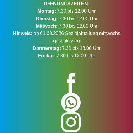
ÖFFNUNGSZEITEN:
Montag:
7.30 bis 12.00 Uhr
Dienstag:
7.30 bis 12.00 Uhr
Mittwoch:
7.30 bis 12.00 Uhr
Hinweis:
ab 01.08.2026 Sozialabteilung mittwochs
geschlossen
Donnerstag:
7.30 bis 18.00 Uhr
Freitag:
7.30 bis 12.00 Uhr